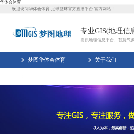
华体会体育
欢迎访问华体会体育-足球篮球官方直播平台 官方网站！
专业GIS(地理
提供地理信息平台、智慧气
梦图华体会体育
关于我们
华体会体育-足球篮球官方直播平台