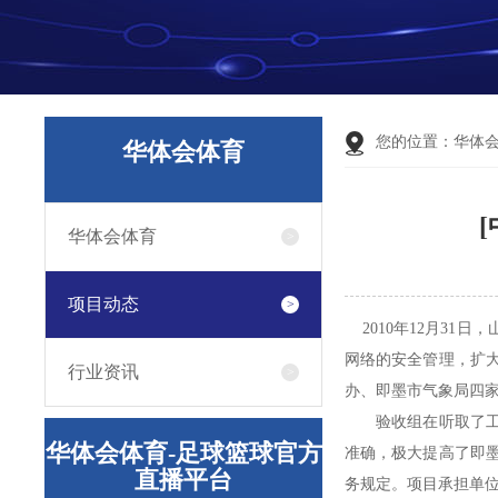
您的位置：
华体
华体会体育
华体会体育
项目动态
2010年12月31
网络的安全管理，扩
行业资讯
办、即墨市气象局四家
验收组在听取了工作
华体会体育-足球篮球官方
准确，极大提高了即
直播平台
务规定。项目承担单