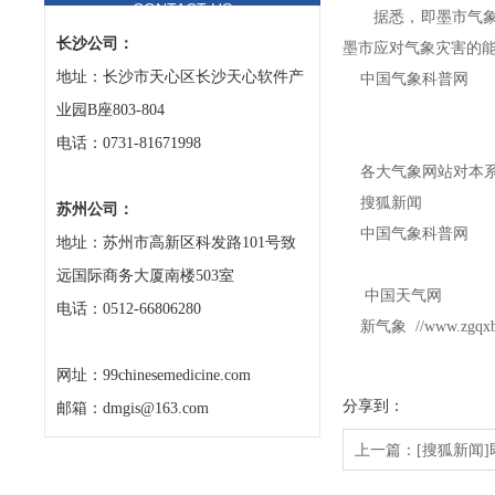
CONTACT US
据悉，即墨市气象灾害
长沙公司：
墨市应对气象灾害的
地址：长沙市天心区长沙天心软件产
中国气象科普网
业园B座803-804
电话：0731-81671998
各大气象网站对本系
搜狐新闻
苏州公司：
中国气象科普网
地址：苏州市高新区科发路101号致
远国际商务大厦南楼503室
中国天气网
电话：0512-66806280
新气象
//www.zgqx
网址：99chinesemedicine.com
分享到：
邮箱：dmgis@163.com
上一篇：
[搜狐新闻