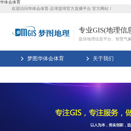
华体会体育
欢迎访问华体会体育-足球篮球官方直播平台 官方网站！
专业GIS(地理
提供地理信息平台、智慧气
梦图华体会体育
关于我们
华体会体育-足球篮球官方直播平台