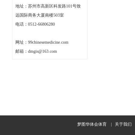
地址：苏州市高新区科发路101号致
远国际商务大厦南楼503室
电话：0512-66806280
网址：99chinesemedicine.com
邮箱：dmgis@163.com
梦图华体会体育
|
关于我们