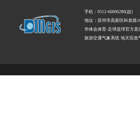
手机：0512-66806280(赵)
地址：苏州市高新区科发路10
华体会体育-足球篮球官方直
旅游交通气象系统
地灾应急