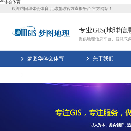
华体会体育
欢迎访问华体会体育-足球篮球官方直播平台 官方网站！
专业GIS(地理
提供地理信息平台、智慧气
梦图华体会体育
关于我们
华体会体育-足球篮球官方直播平台